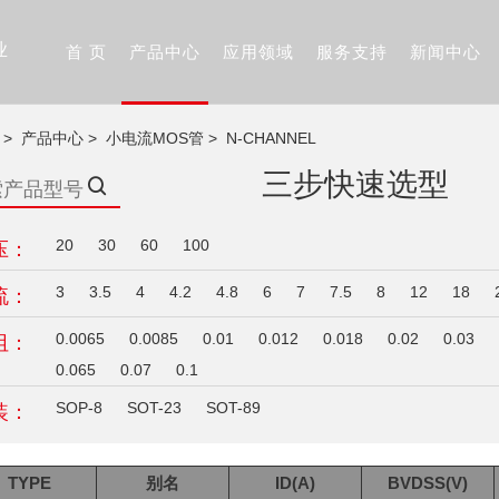
业
首 页
产品中心
应用领域
服务支持
新闻中心
>
产品中心
>
小电流MOS管
>
N-CHANNEL
三步快速选型
20
30
60
100
压：
3
3.5
4
4.2
4.8
6
7
7.5
8
12
18
流：
0.0065
0.0085
0.01
0.012
0.018
0.02
0.03
阻：
0.065
0.07
0.1
SOP-8
SOT-23
SOT-89
装：
TYPE
别名
ID(A)
BVDSS(V)