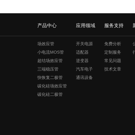
产品中心
应用领域
服务支持
场效应管
开关电源
免费分析
小电流MOS管
适配器
定制服务
超结场效应管
逆变器
常见问题
三端稳压管
汽车电子
技术文章
快恢复二极管
通讯设备
碳化硅场效应管
碳化硅二极管