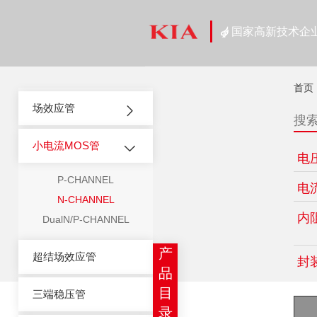
国家高新技术企
首页
场效应管
小电流MOS管
电
P-CHANNEL
电
N-CHANNEL
内
DualN/P-CHANNEL
产
超结场效应管
封
品
目
三端稳压管
录