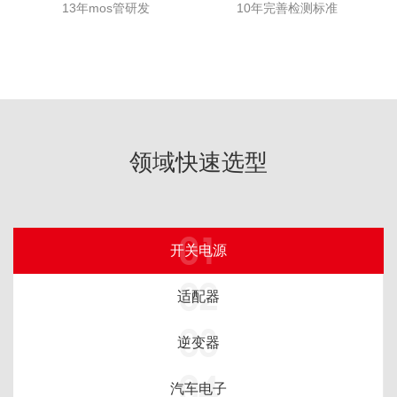
13年mos管研发
10年完善检测标准
领域快速选型
01
开关电源
02
适配器
03
逆变器
04
汽车电子