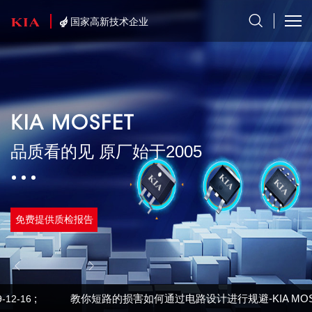
国家高新技术企业
KIA MOSFET
品质看的见 原厂始于2005
免费提供质检报告
管
OS管电路工作原理详解，MOS管工作原理文章-KIA MOS管
;
教你短路的损害如何通过电路设计进行规避-KIA MOS
;
MOS管电路工作原理详解，MOS管工作原理文章
12-16
2019-12-16
2019-