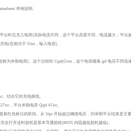
asheet 举例说明。
米勒平台时总充入电荷(实际电流不同，这个平台高度不同，电流越大，平台
充电(也相当于 Ciss，输入电容)。
为米勒电荷)。这个过程给 Cgd(Crss，这个电容随着 gd 电压不同迅
是 47nc。结合它的充电曲线。
27nc，平台米勒电荷 Qgd 47nc。
是粗红色标注的阶段。从 Vgs 开始超过阈值电压，到米勒平台结束是主
本完全打开这时损耗是基本导通损耗(MOS 内阻越低损耗越低)。