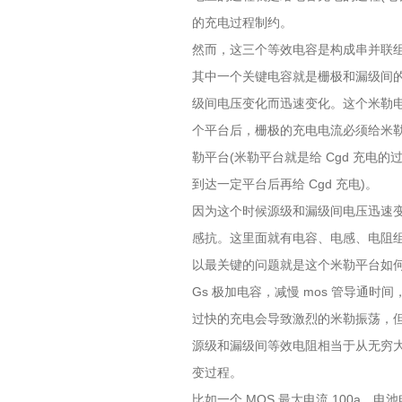
的充电过程制约。
然而，这三个等效电容是构成串并联
其中一个关键电容就是栅极和漏级间的
级间电压变化而迅速变化。这个米勒电容
个平台后，栅极的充电电流必须给米勒
勒平台(米勒平台就是给 Cgd 充电的
到达一定平台后再给 Cgd 充电)。
因为这个时候源级和漏级间电压迅速变
感抗。这里面就有电容、电感、电阻组
以最关键的问题就是这个米勒平台如
Gs 极加电容，减慢 mos 管导通时
过快的充电会导致激烈的米勒振荡，但
源级和漏级间等效电阻相当于从无穷大
变过程。
比如一个 MOS 最大电流 100a，