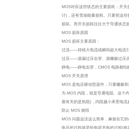
MOS对应这些状态的主要损耗：开关
计)，还有雪崩能量损耗。只要把这些损
损坏。而开关损耗往往大于导通状态损
MOS 损坏原因
MOS 损坏主要原因：
过流——持续大电流或瞬间超大电流
过压——源漏过压击穿、源栅极过压
静电——静电击穿，CMOS 电路都怕
MOS 开关原理
MOS 是电压驱动型器件，只要栅极
为 MOS 内阻，就是导通电阻。这个
最有关的是热阻)，内阻越小承受电流
防止 MOS 烧毁
MOS 问题远没这么简单，麻烦在它
电压的过程就是给电容充电的过程(电