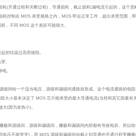
损耗(开通过程和关断过程)，导通损耗，截止损耗(漏电流引起的，这个忽
耗控制在 MOS 承受规格之内，MOS 即会正常工作，超出承受范围，
耗，不同 MOS 这个差距可能很大。
引起的结温过高而烧毁。
击穿。
静电。
和源级间给一个适当电压，源级和漏级间通路就形成。这个电流通路的电阻
内阻大小基本决定了 MOS 芯片能承受的最大导通电流(当然和其它因素有
越大(因为发热小)。
的栅极和源级间，源级和漏级间，栅极和漏级间内部都有等效电容。所以给
容电压不能突变)，而 MOS 源级和漏级间由截止到导通的开通过程受栅