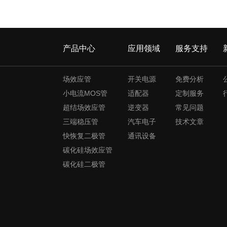
产品中心
应用领域
服务支持
场效应管
开关电源
免费分析
小电流MOS管
适配器
定制服务
超结场效应管
逆变器
常见问题
三端稳压管
汽车电子
技术文章
快恢复二极管
通讯设备
碳化硅场效应管
碳化硅二极管