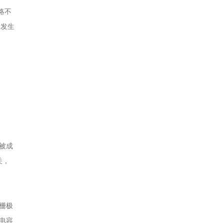
略不
即发生
被成
关，
栅极
极电容