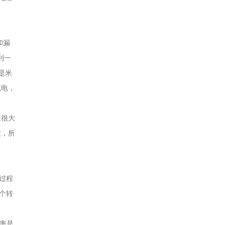
和漏
到一
是米
充电，
生很大
大，所
过程
一个转
功率是