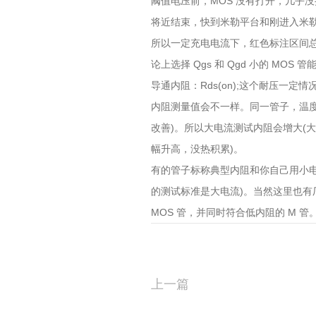
阈值电压前，MOS 没有打开，几乎没
将近结束，快到米勒平台和刚进入米勒
所以一定充电电流下，红色标注区间
论上选择 Qgs 和 Qgd 小的 MOS
导通内阻：Rds(on);这个耐压一
内阻测量值会不一样。同一管子，温度
改善)。所以大电流测试内阻会增大(
幅升高，没热积累)。
有的管子标称典型内阻和你自己用小
的测试标准是大电流)。当然这里也有厂
MOS 管，并同时符合低内阻的 M 管
上一篇