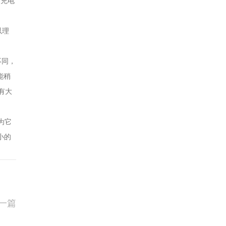
 充电
以理
不同，
能稍
有大
为它
小的
一篇