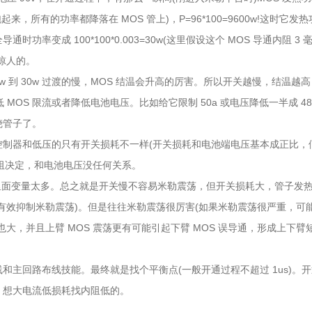
起来，所有的功率都降落在 MOS 管上)，P=96*100=9600w!这时它发
率变成 100*100*0.003=30w(这里假设这个 MOS 导通内阻 3 
惊人的。
w 到 30w 过渡的慢，MOS 结温会升高的厉害。所以开关越慢，结温越
低 MOS 限流或者降低电池电压。比如给它限制 50a 或电压降低一半成 48
烧管子了。
控制器和低压的只有开关损耗不一样(开关损耗和电池端电压基本成正比，
内阻决定，和电池电压没任何关系。
。里面变量太多。总之就是开关慢不容易米勒震荡，但开关损耗大，管子发
有效抑制米勒震荡)。但是往往米勒震荡很厉害(如果米勒震荡很严重，可
大，并且上臂 MOS 震荡更有可能引起下臂 MOS 误导通，形成上下臂
和主回路布线技能。最终就是找个平衡点(一般开通过程不超过 1us)。
，想大电流低损耗找内阻低的。