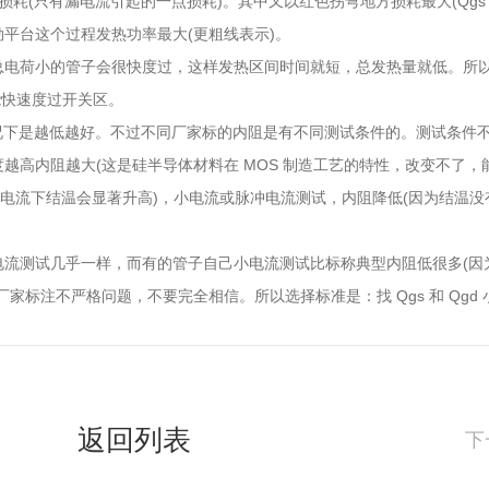
损耗(只有漏电流引起的一点损耗)。其中又以红色拐弯地方损耗最大(Qgs
平台这个过程发热功率最大(更粗线表示)。
总电荷小的管子会很快度过，这样发热区间时间就短，总发热量就低。所
 管能快速度过开关区。
定情况下是越低越好。不过不同厂家标的内阻是有不同测试条件的。测试条件
越高内阻越大(这是硅半导体材料在 MOS 制造工艺的特性，改变不了，
大电流下结温会显著升高)，小电流或脉冲电流测试，内阻降低(因为结温没
电流测试几乎一样，而有的管子自己小电流测试比标称典型内阻低很多(因
家标注不严格问题，不要完全相信。所以选择标准是：找 Qgs 和 Qgd 
。
返回列表
下