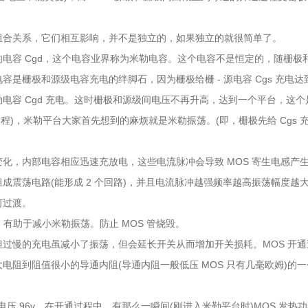
组合关系，它们相互影响，并不是独立的，如果独立的就很简单了。
电容 Cgd，这个电容业界称为米勒电容。这个电容不是恒定的，随栅极
是栅极和源级电容充电的绊脚石，因为栅极给栅 - 源电容 Cgs 充电达
电容 Cgd 充电。这时栅极和源级间电压不再升高，达到一个平台，这个
过程)，米勒平台大家首先想到的麻烦就是米勒振荡。(即，栅极先给 Cgs 
化，内部电容相应迅速充放电，这些电流脉冲会导致 MOS 寄生电感产
成震荡电路(能形成 2 个回路)，并且电流脉冲越强频率越高振荡幅度越
何过渡。
间，有助于减小米勒振荡。防止 MOS 管烧毁。
过慢的充电虽减小了振荡，但会延长开关从而增加开关损耗。MOS 开通
电阻到阻值很小的导通内阻(导通内阻一般低压 MOS 只有几毫欧姆)的
电池电压 96v，在开通过程中，有那么一瞬间(刚进入米勒平台时)MOS 发热