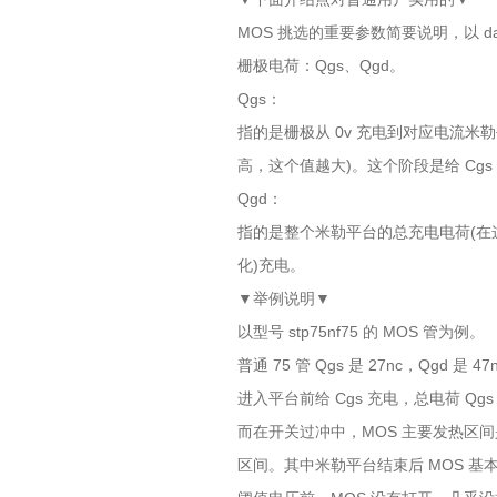
MOS 挑选的重要参数简要说明，以 dat
栅极电荷：Qgs、Qgd。
Qgs：
指的是栅极从 0v 充电到对应电流
高，这个值越大)。这个阶段是给 Cgs 
Qgd：
指的是整个米勒平台的总充电电荷(在这称
化)充电。
▼举例说明▼
以型号 stp75nf75 的 MOS 管为例。
普通 75 管 Qgs 是 27nc，Qgd 
进入平台前给 Cgs 充电，总电荷 Qgs 
而在开关过冲中，MOS 主要发热区间
区间。其中米勒平台结束后 MOS 基