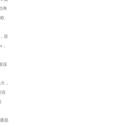
热功率
毫欧
高，容
v，
假设
热大，
能在
短
开通损